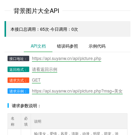
背景图片大全API
本接口总调用：65次·今日调用：0次
API文档
错误码参照
示例代码
https://api.suyanw.cn/api/picture.php
接口地址：
请看返回示例
返回格式：
GET
请求方式：
https://api.suyanw.cn/api/picture.php?msg=美女
请求示例：
请求参数说明：
名
必
说明
称
填
输(美女，爱情，风景，清新，动漫，明星，萌宠，游