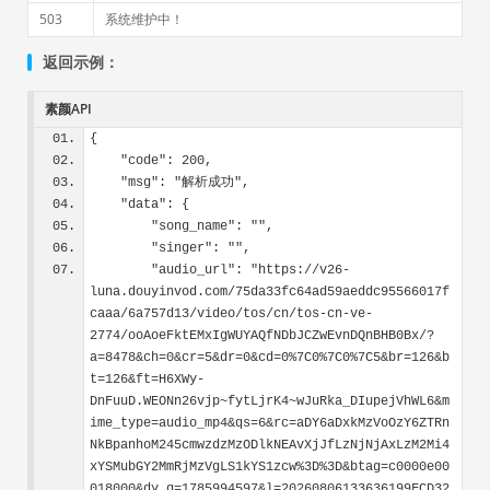
503
系统维护中！
返回示例：
素颜API
{
    "code": 200,
    "msg": "解析成功",
    "data": {
        "song_name": "",
        "singer": "",
        "audio_url": "https://v26-
luna.douyinvod.com/75da33fc64ad59aeddc95566017f
caaa/6a757d13/video/tos/cn/tos-cn-ve-
2774/ooAoeFktEMxIgWUYAQfNDbJCZwEvnDQnBHB0Bx/?
a=8478&ch=0&cr=5&dr=0&cd=0%7C0%7C0%7C5&br=126&b
t=126&ft=H6XWy-
DnFuuD.WEONn26vjp~fytLjrK4~wJuRka_DIupejVhWL6&m
ime_type=audio_mp4&qs=6&rc=aDY6aDxkMzVoOzY6ZTRn
NkBpanhoM245cmwzdzMzODlkNEAvXjJfLzNjNjAxLzM2Mi4
xYSMubGY2MmRjMzVgLS1kYS1zcw%3D%3D&btag=c0000e00
018000&dy_q=1785994597&l=20260806133636199FCD32