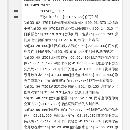
B8E45B2E79F1",
        "cover_url": "",
        "lyrics": "[00:00.890]你可知道
\n[00:02.170]我爱你想你怨你念你\n[00:06.370]深情永
不变\n[00:09.970]难道你不曾回头想想\n[00:14.010]昨
日的誓言\n[00:19.970]仿佛如同一场梦\n[00:23.290]我
们如此短暂的相逢\n[00:27.610]你像一阵春风
\n[00:29.890]轻轻柔柔吹入我心中\n[00:35.330]而今何
处是你往日的笑容\n[00:43.010]记忆中那样熟悉的笑容
\n[00:49.250]你可知道\n[00:50.490]我爱你想你怨你念
你\n[00:54.490]深情永不变\n[00:58.090]难道你不曾回
头想想\n[01:02.210]昨日的誓言\n[01:05.810]就算你留
恋开放在水中\n[01:09.890]娇艳的水仙\n[01:13.490]别
忘了寂寞的山谷的角落里\n[01:17.610]野百合也有春天
\n[01:36.730]从来未曾拥有的\n[01:40.130]总难陷入悲
伤和欢愉\n[01:44.370]从来未曾属于真情的是
\n[01:48.290]空幻的物语\n[01:52.170]而今当你说你将
会离去\n[01:59.850]忽然间我开始失去我自己
\n[02:06.050]你可知道\n[02:07.290]我爱你想你怨你念
你\n[02:11.330]深情永不变\n[02:14.890]难道你不曾回
头想想\n[02:19.010]昨日的誓言\n[02:22.610]就算你留
恋开放在水中\n[02:26.690]娇艳的水仙\n[02:30.290]别